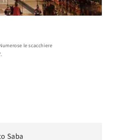
. Numerose le scacchiere
.
rto Saba