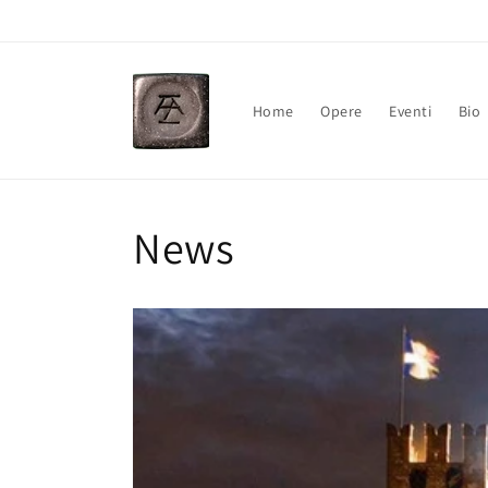
Vai
direttamente
ai contenuti
Home
Opere
Eventi
Bio
News