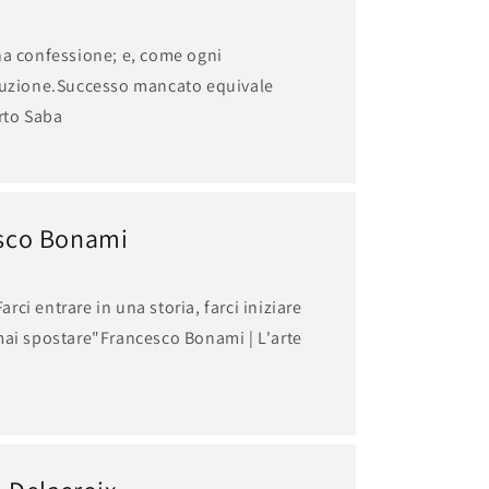
na confessione; e, come ogni
luzione.​Successo mancato equivale
rto Saba
cesco Bonami
Farci entrare in una storia, farci iniziare
mai spostare"Francesco Bonami | L'arte