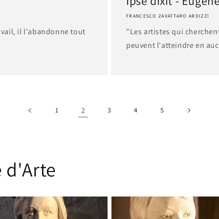
Ipse dixit - Eugèn
FRANCESCO ZAVATTARO ARDIZZI
avail, il l'abandonne tout
"Les artistes qui cherchen
peuvent l'atteindre en au
2
1
3
4
5
 d'Arte